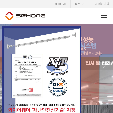
HOME
로그인
회원가입
Toggle
naviga
배관+배선+접속구 일체형 시스템
간단한 체결로 노출가변형 조립공법을 실현한
새로운 조립공법 시스템입니다.
바로가기