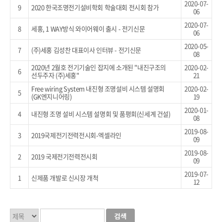
2020-07-
9
2020 한국조명전기설비학회 학술대회 전시회 참가
06
2020-07-
8
세홍, 1 WAY방식 와이어웨이 출시 - 전기신문
06
2020-05-
7
(주)세홍 김성찬 대표이사 인터뷰 - 전기신문
08
2020년 2월호 전기기술인 잡지에 소개된 "내진구조의
2020-02-
6
선두주자 (주)세홍"
21
Free wiring System 내진형 조명설비 시스템 설명회
2020-02-
5
(GK엔지니어링)
19
2020-01-
4
내진형 조명 설비 시스템 설명회 및 품평회(신세계 건설)
08
2019-08-
3
2019국제전기전력전시회-엑셀라인
09
2019-08-
2
2019 국제전기전력전시회
09
2019-07-
1
신제품 개발로 신시장 개척
12