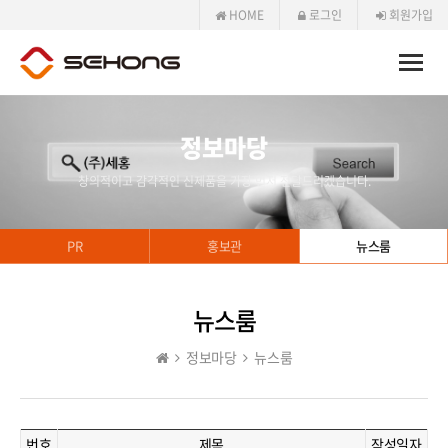
HOME
로그인
회원가입
Toggle
naviga
정보마당
창의적이고 감각적인 신제품을 가장 먼저 전달드리겠습니다.
PR
홍보관
뉴스룸
뉴스룸
정보마당
뉴스룸
번호
제목
작성일자