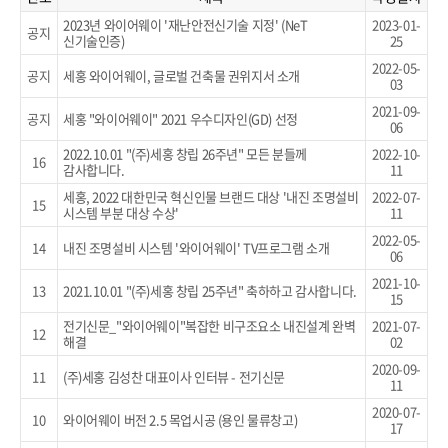
2023년 와이어웨이 '재난안전신기술 지정' (NeT
2023-01-
공지
신기술인증)
25
2022-05-
공지
세홍 와이어웨이, 글로벌 건축물 권위지서 소개
03
2021-09-
공지
세홍 "와이어웨이" 2021 우수디자인(GD) 선정
06
2022.10.01 "(주)세홍 창립 26주년" 모든 분들께
2022-10-
16
감사합니다.
11
세홍, 2022 대한민국 혁신인물 브랜드 대상 '내진 조명설비
2022-07-
15
시스템 부분 대상 수상'
11
2022-05-
14
내진 조명설비 시스템 '와이어웨이' TV프로그램 소개
06
2021-10-
13
2021.10.01 "(주)세홍 창립 25주년" 축하하고 감사합니다.
15
전기신문_"와이어웨이"복잡한 비구조요소 내진설계 완벽
2021-07-
12
해결
02
2020-09-
11
(주)세홍 김성찬 대표이사 인터뷰 - 전기신문
11
2020-07-
10
와이어웨이 버전 2.5 목업시공 (용인 물류창고)
17